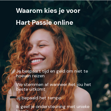
Waarom kies je voor
Hart Passie online
Je bespaart tijd en geld om niet te
hoeven reizen
We stemmen af wanneer het jou het
beste uitkomt
Jij bepaald het tempo
Ik geef je ondersteuning met unieke